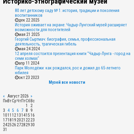
Историко-этнографический музей
80 лет детскому саду № 1: история, традиции и поколения
воспитанников
дек 22 2025
История оживает на экране: Чадыр-Лунгский музей расширяет
возможности для посетителей
мая 21 2025
Георгий Сыртмач: биография, семья, профессиональная
деятельность, трагическая гибель
мая 24 2024
12 апреля состоится презентация книги "Чадыр-Лунга - город на
семи холмах"
апр 11 2024
Парк Молодёжи: как рождался, рос и дожил до 65-летнего
юбилея
окт 23 2023
Музей все новости
«
Август 2026
»
Пн
Вт
Ср
Чт
Пт
Сб
Вс
1
2
3
4
5
6
7
8
9
10
11
12
13
14
15
16
17
18
19
20
21
22
23
24
25
26
27
28
29
30
31