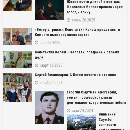
Жизнь почти длиной в век: как
Прасковья Балова прошла через
голод и войну
июнь 26 2025
«Ветер в гривах»: Константин Келеш представил в
Комрате выставку своих картин
апр 05 2025
Константин Келеш – человек, преданный своему
делу
март 12 2025
Сергей Великсаров: С Богом ничего не страшно
нояб 29 2024
Георгий Сыртмач: биография,
семья, профессиональная
деятельность, трагическая гибель
мая 24 2024
Внимание!
Служба
занятости
информирует о