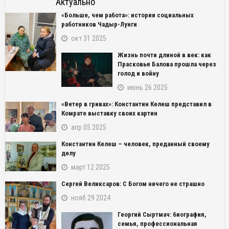
Актуально
«Больше, чем работа»: истории социальных
работников Чадыр-Лунги
окт 31 2025
Жизнь почти длиной в век: как
Прасковья Балова прошла через
голод и войну
июнь 26 2025
«Ветер в гривах»: Константин Келеш представил в
Комрате выставку своих картин
апр 05 2025
Константин Келеш – человек, преданный своему
делу
март 12 2025
Сергей Великсаров: С Богом ничего не страшно
нояб 29 2024
Георгий Сыртмач: биография,
семья, профессиональная