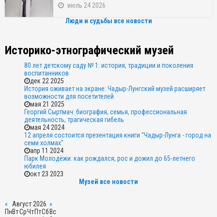
июль 24 2026
Люди и судьбы все новости
Историко-этнографический музей
80 лет детскому саду № 1: история, традиции и поколения
воспитанников
дек 22 2025
История оживает на экране: Чадыр-Лунгский музей расширяет
возможности для посетителей
мая 21 2025
Георгий Сыртмач: биография, семья, профессиональная
деятельность, трагическая гибель
мая 24 2024
12 апреля состоится презентация книги "Чадыр-Лунга - город на
семи холмах"
апр 11 2024
Парк Молодёжи: как рождался, рос и дожил до 65-летнего
юбилея
окт 23 2023
Музей все новости
«
Август 2026
»
Пн
Вт
Ср
Чт
Пт
Сб
Вс