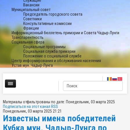
Служащие
Вакансии
Муниципальный совет
Председатель городского совета
Советники
Консультативные комиссии
Фракции
Информационный бюллетень примэрии и Совета Чадыр-Лунги
Транспарентность
Социальная сфера
Социальные программы
Социальная служба примэрии
Положение о социальной службе
Центр информирования и обслуживания населения
Устав мун. Чадыр-Лунга
Материалы отфильтрованы по дате: Понедельник, 03 марта 2025
Подписаться на этот канал RSS
Понедельник, 03 марта 2025 21:21
Известны имена победителей
Кубка мун. Чадыр-Лунга по