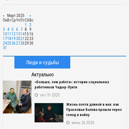
«
Март 2025
»
Пн
Вт
Ср
Чт
Пт
Сб
Вс
1
2
3
4
5
6
7
8
9
10
11
12
13
14
15
16
17
18
19
20
21
22
23
24
25
26
27
28
29
30
31
Люди и судьбы
Актуально
«Больше, чем работа»: истории социальных
работников Чадыр-Лунги
окт 31 2025
Жизнь почти длиной в век: как
Прасковья Балова прошла через
голод и войну
июнь 26 2025