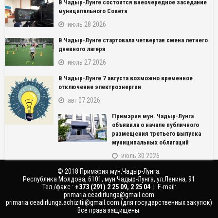
В Чадыр-Лунге состоится внеочередное заседание
муниципального Совета
июль 28 2026
В Чадыр-Лунге стартовала четвертая смена летнего
дневного лагеря
июль 27 2026
В Чадыр-Лунге 7 августа возможно временное
NAME_SOCIAL_FACEBOOK
отключение электроэнергии
авг 07 2026
NAME_SOCIAL_GOOGLE
Примэрия мун. Чадыр-Лунга
объявила о начале публичного
NAME_SOCIAL_TWITTER
размещения третьего выпуска
муниципальных облигаций
NAME_SOCIAL_LINKEDIN
июль 30 2026
© 2018 Примэрия мун.Чадыр-Лунга.
NAME_SOCIAL_PINTEREST
Республика Молдова, 6101, мун.Чадыр-Лунга, ул.Ленина, 91
Тел./факс.:
‎+373 (291) 2 25 09, 2 25 04
| E-mail:
primaria.ceadirlunga@gmail.com
primaria.ceadirlunga.achizitii@gmail.com
(для государственных закупок)
Все права защищены.