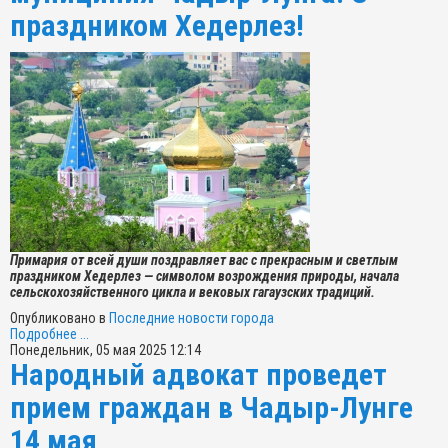
праздником Хедерлез!
Примария от всей души поздравляет вас с прекрасным и светлым
праздником Хедерлез — символом возрождения природы, начала
сельскохозяйственного цикла и вековых гагаузских традиций.
Опубликовано в
Последние новости города
Подробнее ...
Понедельник, 05 мая 2025 12:14
Народный адвокат проведет
прием граждан в Чадыр-Лунге
14 мая