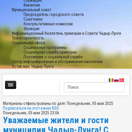
Служащие
Вакансии
Муниципальный совет
Председатель городского совета
Советники
Консультативные комиссии
Фракции
Информационный бюллетень примэрии и Совета Чадыр-Лунги
Транспарентность
Социальная сфера
Социальные программы
Социальная служба примэрии
Положение о социальной службе
Центр информирования и обслуживания населения
Устав мун. Чадыр-Лунга
Материалы отфильтрованы по дате: Понедельник, 05 мая 2025
Подписаться на этот канал RSS
Понедельник, 05 мая 2025 23:06
Уважаемые жители и гости
муниципия Чадыр-Лунга! С