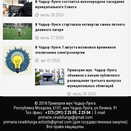
В Чадыр-Лунге состоится внеочередное заседание
муниципального Совета
июль 28 2026
В Чадыр-Лунге стартовала четвертая смена летнего
дневного лагеря
июль 27 2026
В Чадыр-Лунге 7 августа возможно временное
NAME_SOCIAL_FACEBOOK
отключение электроэнергии
авг 07 2026
NAME_SOCIAL_GOOGLE
Примэрия мун. Чадыр-Лунга
объявила о начале публичного
NAME_SOCIAL_TWITTER
размещения третьего выпуска
муниципальных облигаций
NAME_SOCIAL_LINKEDIN
июль 30 2026
© 2018 Примэрия мун.Чадыр-Лунга.
NAME_SOCIAL_PINTEREST
Республика Молдова, 6101, мун.Чадыр-Лунга, ул.Ленина, 91
Тел./факс.:
‎+373 (291) 2 25 09, 2 25 04
| E-mail:
primaria.ceadirlunga@gmail.com
primaria.ceadirlunga.achizitii@gmail.com
(для государственных закупок)
Все права защищены.