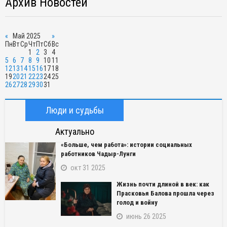
Архив Новостей
«
Май 2025
»
Пн
Вт
Ср
Чт
Пт
Сб
Вс
1
2
3
4
5
6
7
8
9
10
11
12
13
14
15
16
17
18
19
20
21
22
23
24
25
26
27
28
29
30
31
Люди и судьбы
Актуально
«Больше, чем работа»: истории социальных
работников Чадыр-Лунги
окт 31 2025
Жизнь почти длиной в век: как
Прасковья Балова прошла через
голод и войну
июнь 26 2025