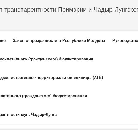
л транспарентности Примэрии и Чадыр-Лунгско
еню
ние
Закон о прозрачности в Республики Молдова
Руководство
тисипативного (гражданского) бюджетирования
административно - территориальной единицы (АТЕ)
ипативного (гражданского) бюджетирования
рентности мун. Чадыр-Лунга