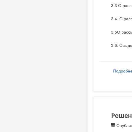
3.3 О рас
3.4. О ра
3.5О расс
3.6. Овыд
Подробн
Решени
Опублик