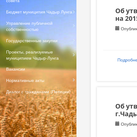
совета
Об ут
Бюджет муниципия Чадыр Лунга
на 201
Управление публичной
Опублик
собственностью
Государственные закупки
Проекты, реализуемые
муниципием Чадыр-Лунга
Подробн
Вакансии
Нормативные акты
Диалог с гражданами (Петиции)
Об ут
г.Чады
Опублик