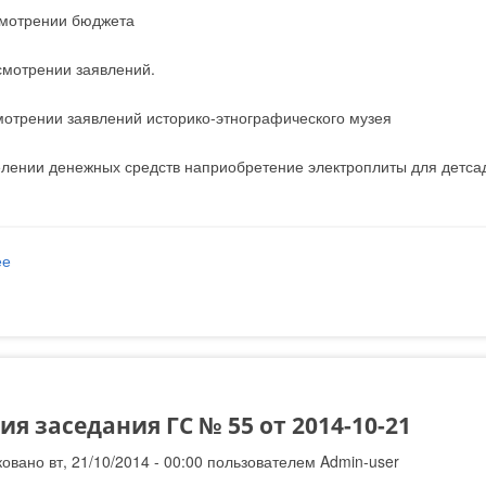
смотрении бюджета
ссмотрении заявлений.
мотрении заявлений историко-этнографического музея
елении денежных средств наприобретение электроплиты для детс
ее
о Решения заседания ГС № 57 от 2014-12-09
я заседания ГС № 55 от 2014-10-21
овано вт, 21/10/2014 - 00:00 пользователем
Admin-user