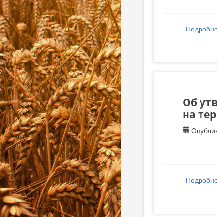
Подробн
Об ут
на тер
Опублик
Подробн