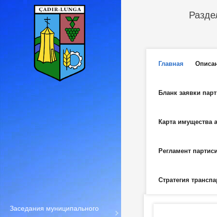
Перейти к основному содержанию
Разде
Главное м
Главная
Описа
Бланк заявки пар
Карта имущества 
Регламент партис
Стратегия транспа
Заседания муниципального