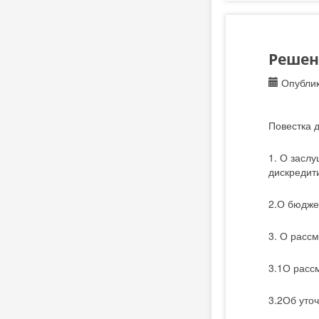
Решени
Опублик
Повестка д
1. О засл
дискредит
2.О бюдже
3. О расс
3.1О расс
3.2Об уто