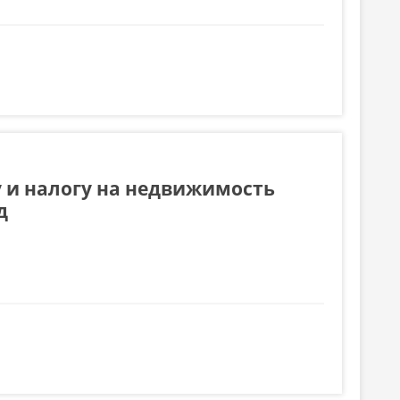
ории г.Чадыр- Лунга на 2015 год
 и налогу на недвижимость
д
ижимость на территории города Чадыр- Лунга на 2015 год