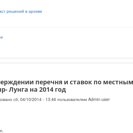
екст решений в архиве
ее
о Решения заседания ГС № 55 от 2014-10-21
верждении перечня и ставок по местным
р- Лунга на 2014 год
овано сб, 04/10/2014 - 13:46 пользователем
Admin-user
3г.