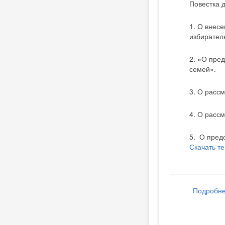
Повестка 
1. О внес
избирател
2. «О пре
семей».
3. О расс
4. О расс
5. О пред
Скачать т
Подробн