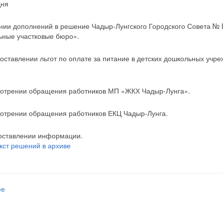
дня
ении дополнений в решение Чадыр-Лунгского Городского Совета № L
ьные участковые бюро».
доставлении льгот по оплате за питание в детских дошкольных учр
мотрении обращения работников МП «ЖКХ Чадыр-Лунга».
мотрении обращения работников ЕКЦ Чадыр-Лунга.
оставлении информации.
екст решений в архиве
ее
о Решения заседания ГС № 56 от 2014-11-12