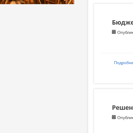
Бюджет
Опублик
Подробн
Решени
Опублик