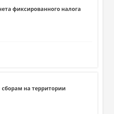
чета фиксированного налога
го налога на 2015 год
 сборам на территории