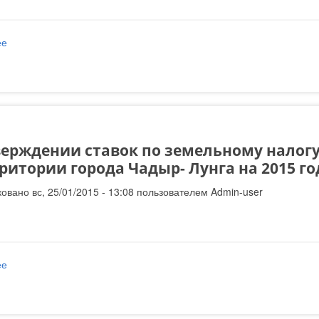
ее
о Об утверждении перечня и ставок по местным сборам на террит
верждении ставок по земельному налогу
ритории города Чадыр- Лунга на 2015 го
овано вс, 25/01/2015 - 13:08 пользователем
Admin-user
ее
о Об утверждении ставок по земельному налогу и налогу на недв