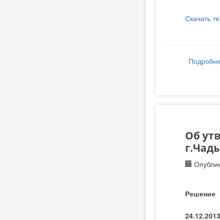
Скачать т
Подробн
Об ут
г.Чады
Опублик
Решение
24.12.201