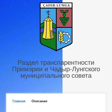
Перейти к основному содержанию
Раздел транспарентности
Примэрии и Чадыр-Лунгского
муниципального совета
Главное меню
Главная
Описание