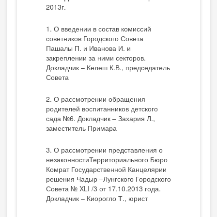
2013г.
1. О введении в состав комиссий
советников Городского Совета
Пашалы П. и Иванова И. и
закреплении за ними секторов.
Докладчик – Келеш К.В., председатель
Совета
2. О рассмотрении обращения
родителей воспитанников детского
сада №6. Докладчик – Захария Л.,
заместитель Примара
3. О рассмотрении представления о
незаконностиТерриториального Бюро
Комрат Государственной Канцелярии
решения Чадыр –Лунгского Городского
Совета № XLI /3 от 17.10.2013 года.
Докладчик – Киорогло Т., юрист