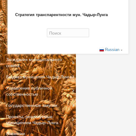
Стратегия транспарентности мун. Чадыр-Лунга
Форма поиска
Russian
Заседания муниципального
совета
Бюджет муниципия Чадыр Лунга
Управление публичной
собственностью
Государственные закупки
Проекты, реализуемые
муниципием Чадыр-Лунга
Вакансии