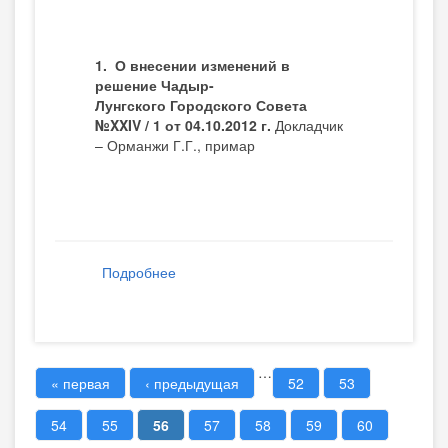
1.
О внесении изменений в
решение Чадыр-
Лунгского
Городского Совета
№
XXIV
/
1 от 04.10.2012 г.
Докладчик
– Орманжи Г.Г., примар
Подробнее
о Решения заседания ГС № 41 от 2013-
10-17
…
« первая
‹ предыдущая
52
53
Страницы
54
55
56
57
58
59
60