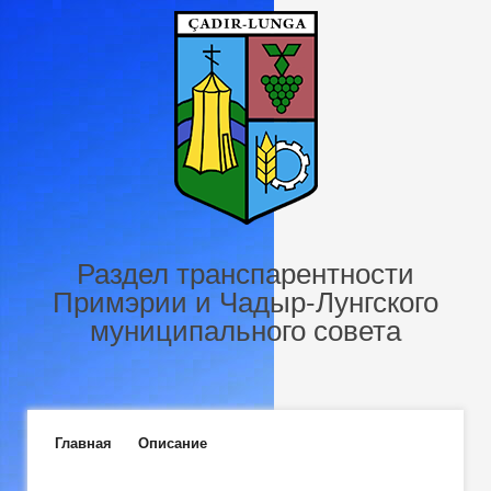
Перейти к основному содержанию
Раздел транспарентности
Примэрии и Чадыр-Лунгского
муниципального совета
Главное меню
Главная
Описание