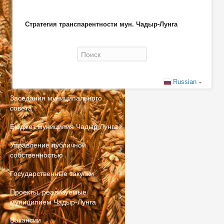
Стратегия транспарентности мун. Чадыр-Лунга
Форма поиска
Russian
Заседания муниципального
совета
Бюджет муниципия Чадыр Лунга
Управление публичной
собственностью
Государственные закупки
Проекты, реализуемые
муниципием Чадыр-Лунга
Вакансии