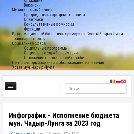
Служащие
Вакансии
Муниципальный совет
Председатель городского совета
Советники
Консультативные комиссии
Фракции
Информационный бюллетень примэрии и Совета Чадыр-Лунги
Транспарентность
Социальная сфера
Социальные программы
Социальная служба примэрии
Положение о социальной службе
Центр информирования и обслуживания населения
Устав мун. Чадыр-Лунга
Инфографик - Исполнение бюджета
мун. Чадыр-Лунга за 2023 год
/
Объявления
/
Вторник, 16 апреля 2024 13:42