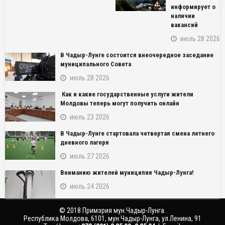
информирует о
наличии
вакансий
июль 28 2026
В Чадыр-Лунге состоится внеочередное заседание
муниципального Совета
июль 28 2026
Как и какие государственные услуги жители
Молдовы теперь могут получить онлайн
июль 23 2026
NAME_SOCIAL_FACEBOOK
В Чадыр-Лунге стартовала четвертая смена летнего
NAME_SOCIAL_GOOGLE
дневного лагеря
июль 27 2026
NAME_SOCIAL_TWITTER
Вниманию жителей муниципия Чадыр-Лунга!
июль 24 2026
NAME_SOCIAL_LINKEDIN
© 2018 Примэрия мун.Чадыр-Лунга.
NAME_SOCIAL_PINTEREST
Республика Молдова, 6101, мун.Чадыр-Лунга, ул.Ленина, 91