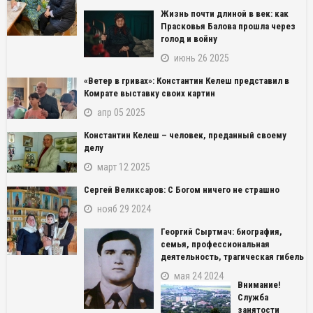
Жизнь почти длиной в век: как
Прасковья Балова прошла через
голод и войну
июнь 26 2025
«Ветер в гривах»: Константин Келеш представил в
Комрате выставку своих картин
апр 05 2025
Константин Келеш – человек, преданный своему
делу
март 12 2025
Сергей Великсаров: С Богом ничего не страшно
нояб 29 2024
Георгий Сыртмач: биография,
семья, профессиональная
деятельность, трагическая гибель
мая 24 2024
Внимание!
Служба
занятости