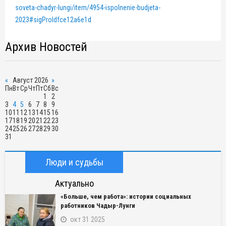
soveta-chadyr-lungi/item/4954-ispolnenie-budjeta-
2023#sigProIdfce12a6e1d
Архив Новостей
«
Август 2026
»
Пн
Вт
Ср
Чт
Пт
Сб
Вс
1
2
3
4
5
6
7
8
9
10
11
12
13
14
15
16
17
18
19
20
21
22
23
24
25
26
27
28
29
30
31
Люди и судьбы
Актуально
«Больше, чем работа»: истории социальных
работников Чадыр-Лунги
окт 31 2025