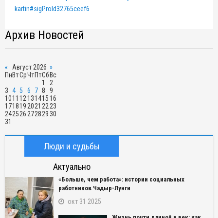
kartin#sigProId32765ceef6
Архив Новостей
«
Август 2026
»
Пн
Вт
Ср
Чт
Пт
Сб
Вс
1
2
3
4
5
6
7
8
9
10
11
12
13
14
15
16
17
18
19
20
21
22
23
24
25
26
27
28
29
30
31
Люди и судьбы
Актуально
«Больше, чем работа»: истории социальных
работников Чадыр-Лунги
окт 31 2025
Жизнь почти длиной в век: как