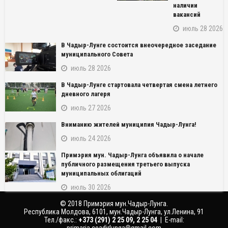
наличии
вакансий
июль 28 2026
В Чадыр-Лунге состоится внеочередное заседание
муниципального Совета
июль 28 2026
В Чадыр-Лунге стартовала четвертая смена летнего
дневного лагеря
июль 27 2026
NAME_SOCIAL_FACEBOOK
Вниманию жителей муниципия Чадыр-Лунга!
NAME_SOCIAL_GOOGLE
июль 24 2026
Примэрия мун. Чадыр-Лунга объявила о начале
NAME_SOCIAL_TWITTER
публичного размещения третьего выпуска
муниципальных облигаций
NAME_SOCIAL_LINKEDIN
июль 30 2026
© 2018 Примэрия мун.Чадыр-Лунга.
NAME_SOCIAL_PINTEREST
Республика Молдова, 6101, мун.Чадыр-Лунга, ул.Ленина, 91
Тел./факс.:
‎+373 (291) 2 25 09, 2 25 04
| E-mail:
primaria.ceadirlunga@gmail.com