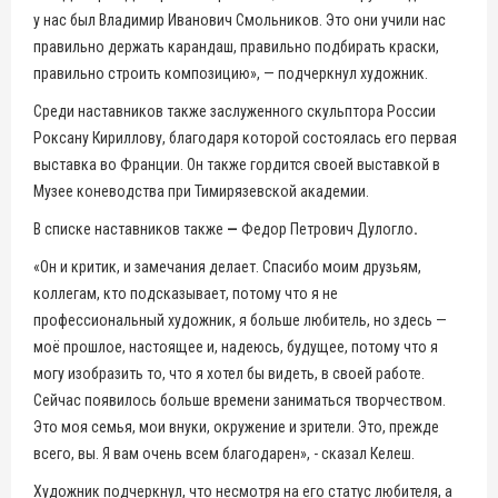
у нас был Владимир Иванович Смольников. Это они учили нас
правильно держать карандаш, правильно подбирать краски,
правильно строить композицию», — подчеркнул художник.
Среди наставников также заслуженного скульптора России
Роксану Кириллову, благодаря которой состоялась его первая
выставка во Франции. Он также гордится своей выставкой в
Музее коневодства при Тимирязевской академии.
В списке наставников также
—
Федор Петрович Дулогло
.
«Он и критик, и замечания делает. Спасибо моим друзьям,
коллегам, кто подсказывает, потому что я не
профессиональный художник, я больше любитель, но здесь —
моё прошлое, настоящее и, надеюсь, будущее, потому что я
могу изобразить то, что я хотел бы видеть, в своей работе.
Сейчас появилось больше времени заниматься творчеством.
Это моя семья, мои внуки, окружение и зрители. Это, прежде
всего, вы. Я вам очень всем благодарен», - сказал Келеш.
Художник подчеркнул, что несмотря на его статус любителя, а