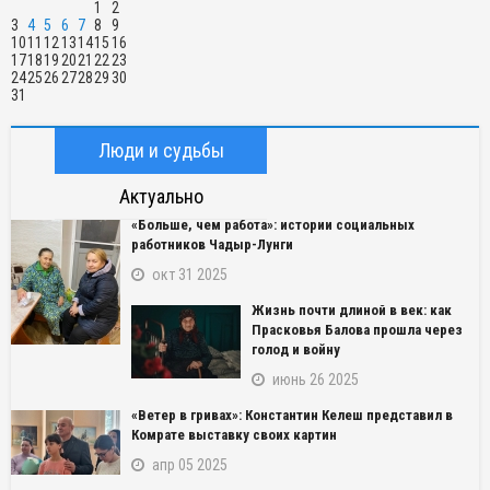
1
2
3
4
5
6
7
8
9
10
11
12
13
14
15
16
17
18
19
20
21
22
23
24
25
26
27
28
29
30
31
Люди и судьбы
Актуально
«Больше, чем работа»: истории социальных
работников Чадыр-Лунги
окт 31 2025
Жизнь почти длиной в век: как
Прасковья Балова прошла через
голод и войну
июнь 26 2025
«Ветер в гривах»: Константин Келеш представил в
Комрате выставку своих картин
апр 05 2025