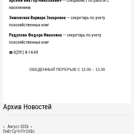
Арсени Виктор Николаевич
— специалист по работе с
населением
Зимовская Варвара Захаровна
— секретарь по учету
похозяйственных книг
Радулова Федора Ивановна
— секретарь по учету
похозяйственных книг
☎️ 0(291) 8-14-69
ОБЕДЕННЫЙ ПЕРЕРЫВ С 12.00 – 13.00
Архив Новостей
«
Август 2026
»
Пн
Вт
Ср
Чт
Пт
Сб
Вс