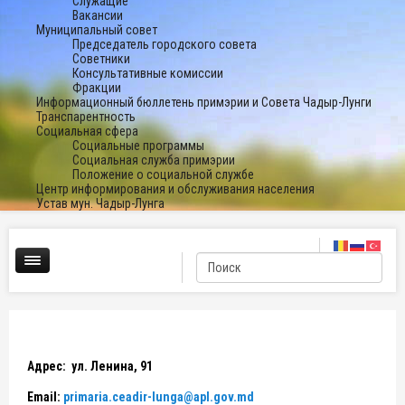
Служащие
Вакансии
Муниципальный совет
Председатель городского совета
Советники
Консультативные комиссии
Фракции
Информационный бюллетень примэрии и Совета Чадыр-Лунги
Транспарентность
Социальная сфера
Социальные программы
Социальная служба примэрии
Положение о социальной службе
Центр информирования и обслуживания населения
Устав мун. Чадыр-Лунга
Адрес: ул. Ленина, 91
Email
:
primaria.ceadir-lunga@apl.gov.md