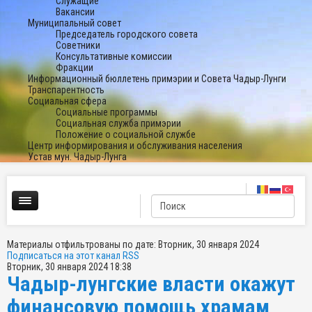
Служащие
Вакансии
Муниципальный совет
Председатель городского совета
Советники
Консультативные комиссии
Фракции
Информационный бюллетень примэрии и Совета Чадыр-Лунги
Транспарентность
Социальная сфера
Социальные программы
Социальная служба примэрии
Положение о социальной службе
Центр информирования и обслуживания населения
Устав мун. Чадыр-Лунга
Материалы отфильтрованы по дате: Вторник, 30 января 2024
Подписаться на этот канал RSS
Вторник, 30 января 2024 18:38
Чадыр-лунгские власти окажут
финансовую помощь храмам