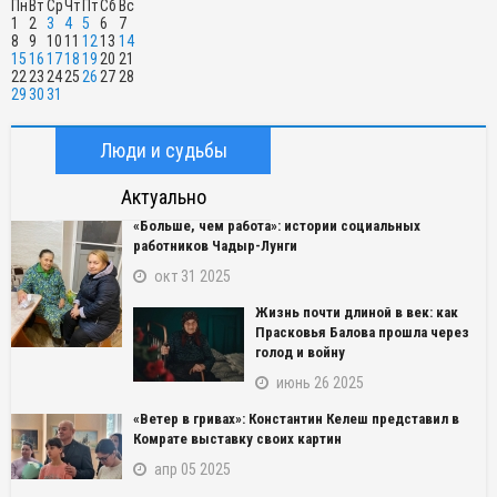
Пн
Вт
Ср
Чт
Пт
Сб
Вс
1
2
3
4
5
6
7
8
9
10
11
12
13
14
15
16
17
18
19
20
21
22
23
24
25
26
27
28
29
30
31
Люди и судьбы
Актуально
«Больше, чем работа»: истории социальных
работников Чадыр-Лунги
окт 31 2025
Жизнь почти длиной в век: как
Прасковья Балова прошла через
голод и войну
июнь 26 2025
«Ветер в гривах»: Константин Келеш представил в
Комрате выставку своих картин
апр 05 2025