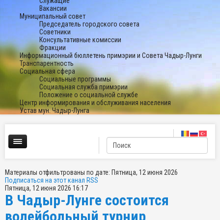
Служащие
Вакансии
Муниципальный совет
Председатель городского совета
Советники
Консультативные комиссии
Фракции
Информационный бюллетень примэрии и Совета Чадыр-Лунги
Транспарентность
Социальная сфера
Социальные программы
Социальная служба примэрии
Положение о социальной службе
Центр информирования и обслуживания населения
Устав мун. Чадыр-Лунга
Материалы отфильтрованы по дате: Пятница, 12 июня 2026
Подписаться на этот канал RSS
Пятница, 12 июня 2026 16:17
В Чадыр-Лунге состоится
волейбольный турнир