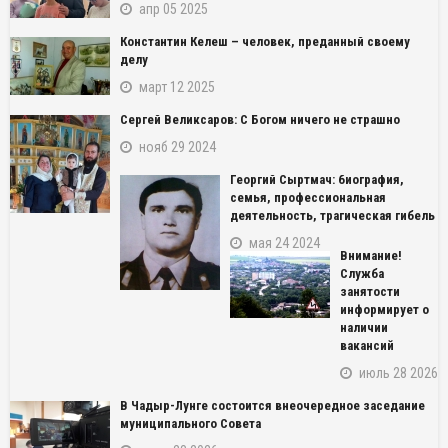
апр 05 2025
Константин Келеш – человек, преданный своему
делу
март 12 2025
Сергей Великсаров: С Богом ничего не страшно
нояб 29 2024
Георгий Сыртмач: биография,
семья, профессиональная
деятельность, трагическая гибель
мая 24 2024
Внимание!
Служба
занятости
информирует о
наличии
вакансий
июль 28 2026
В Чадыр-Лунге состоится внеочередное заседание
муниципального Совета