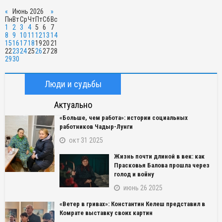
«
Июнь 2026
»
Пн
Вт
Ср
Чт
Пт
Сб
Вс
1
2
3
4
5
6
7
8
9
10
11
12
13
14
15
16
17
18
19
20
21
22
23
24
25
26
27
28
29
30
Люди и судьбы
Актуально
«Больше, чем работа»: истории социальных
работников Чадыр-Лунги
окт 31 2025
Жизнь почти длиной в век: как
Прасковья Балова прошла через
голод и войну
июнь 26 2025
«Ветер в гривах»: Константин Келеш представил в
Комрате выставку своих картин