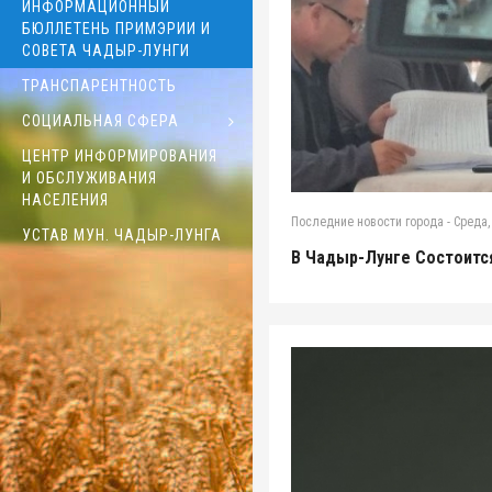
ИНФОРМАЦИОННЫЙ
БЮЛЛЕТЕНЬ ПРИМЭРИИ И
СОВЕТА ЧАДЫР-ЛУНГИ
ТРАНСПАРЕНТНОСТЬ
СОЦИАЛЬНАЯ СФЕРА
ЦЕНТР ИНФОРМИРОВАНИЯ
И ОБСЛУЖИВАНИЯ
НАСЕЛЕНИЯ
Последние новости города
-
Среда,
УСТАВ МУН. ЧАДЫР-ЛУНГА
В Чадыр-Лунге Состоитс