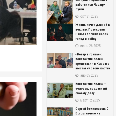
работников Чадыр-
Лунги
окт 31 2025
Жизнь почти длиной в
век: как Прасковья
Балова прошла через
голод и войну
июнь 26 2025
«Ветер в гривах»:
Константин Келеш
представил в Комрате
выставку своих картин
апр 05 2025
Константин Келеш –
человек, преданный
своему делу
март 12 2025
Сергей Великсаров: С
Богом ничего не