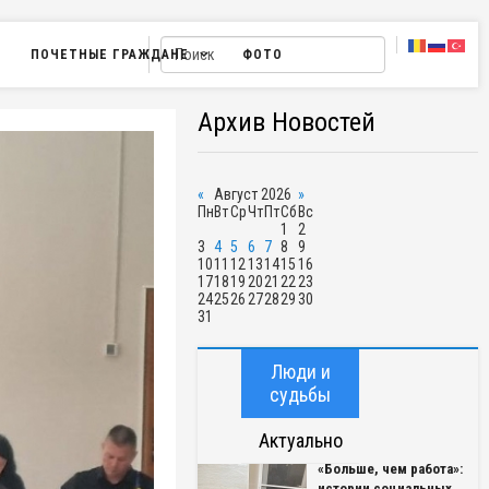
ПОЧЕТНЫЕ ГРАЖДАНЕ
ФОТО
Архив Новостей
«
Август 2026
»
Пн
Вт
Ср
Чт
Пт
Сб
Вс
1
2
3
4
5
6
7
8
9
10
11
12
13
14
15
16
17
18
19
20
21
22
23
24
25
26
27
28
29
30
31
Люди и
судьбы
Актуально
«Больше, чем работа»:
истории социальных