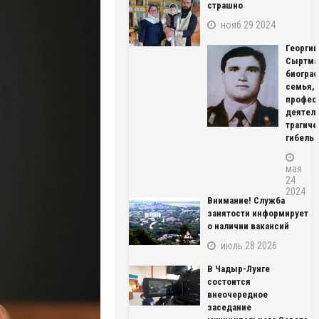
страшно
нояб 29 2024
Георгий
Сыртма
биограф
семья,
профес
деятель
трагиче
гибель
мая
24
2024
Внимание! Служба
занятости информирует
о наличии вакансий
июль 28 2026
В Чадыр-Лунге
состоится
внеочередное
заседание