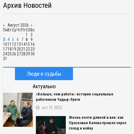
Архив Новостей
«
Август 2026
»
Пн
Вт
Ср
Чт
Пт
Сб
Вс
1
2
3
4
5
6
7
8
9
10
11
12
13
14
15
16
17
18
19
20
21
22
23
24
25
26
27
28
29
30
31
Люди и судьбы
Актуально
«Больше, чем работа»: истории социальных
работников Чадыр-Лунги
окт 31 2025
Жизнь почти длиной в век: как
Прасковья Балова прошла через
голод и войну