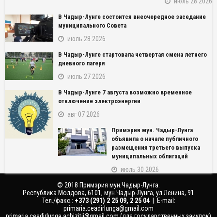
июль 28 2026
В Чадыр-Лунге состоится внеочередное заседание
муниципального Совета
июль 28 2026
В Чадыр-Лунге стартовала четвертая смена летнего
дневного лагеря
июль 27 2026
В Чадыр-Лунге 7 августа возможно временное
NAME_SOCIAL_FACEBOOK
отключение электроэнергии
авг 07 2026
NAME_SOCIAL_GOOGLE
Примэрия мун. Чадыр-Лунга
объявила о начале публичного
NAME_SOCIAL_TWITTER
размещения третьего выпуска
муниципальных облигаций
NAME_SOCIAL_LINKEDIN
июль 30 2026
© 2018 Примэрия мун.Чадыр-Лунга.
NAME_SOCIAL_PINTEREST
Республика Молдова, 6101, мун.Чадыр-Лунга, ул.Ленина, 91
Тел./факс.:
‎+373 (291) 2 25 09, 2 25 04
| E-mail:
primaria.ceadirlunga@gmail.com
primaria.ceadirlunga.achizitii@gmail.com
(для государственных закупок)