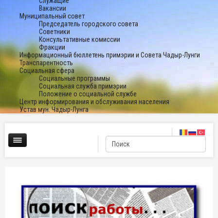
Служащие
Вакансии
Муниципальный совет
Председатель городского совета
Советники
Консультативные комиссии
Фракции
Информационный бюллетень примэрии и Совета Чадыр-Лунги
Транспарентность
Социальная сфера
Социальные программы
Социальная служба примэрии
Положение о социальной службе
Центр информирования и обслуживания населения
Устав мун. Чадыр-Лунга