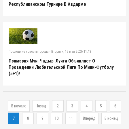
Республиканском Турнире В Авдарме
Последние новости города
-
Вторник, 19 мая 2026 11:13
Примэрия Мун. Чадыр-Лунга Объявляет О
Проведении Любительской Лиги По Мини-Футболу
(5+1)!
В начало
Назад
2
3
4
5
6
7
8
9
10
11
Вперёд
В конец