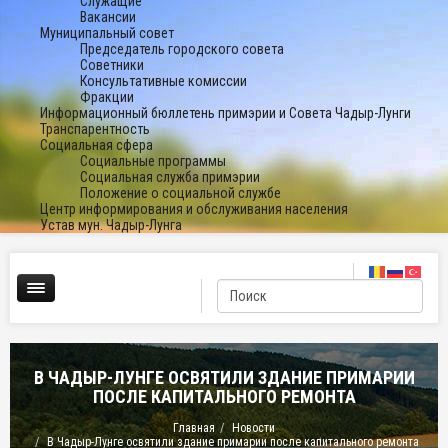
Служащие
Вакансии
Муниципальный совет
Председатель городского совета
Советники
Консультативные комиссии
Фракции
Информационный бюллетень примэрии и Совета Чадыр-Лунги
Транспарентность
Социальная сфера
Социальные программы
Социальная служба примэрии
Положение о социальной службе
Центр информирования и обслуживания населения
Устав мун. Чадыр-Лунга
В ЧАДЫР-ЛУНГЕ ОСВЯТИЛИ ЗДАНИЕ ПРИМАРИИ
ПОСЛЕ КАПИТАЛЬНОГО РЕМОНТА
Главная
Новости
В Чадыр-Лунге освятили здание примарии после капитального ремонта