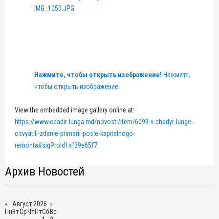
Нажмите, чтобы открыть изображение!
Нажмите,
чтобы открыть изображение!
View the embedded image gallery online at:
https://www.ceadir-lunga.md/novosti/item/6099-v-chadyr-lunge-
osvyatili-zdanie-primarii-posle-kapitalnogo-
remonta#sigProId1af39e65f7
Архив Новостей
«
Август 2026
»
Пн
Вт
Ср
Чт
Пт
Сб
Вс