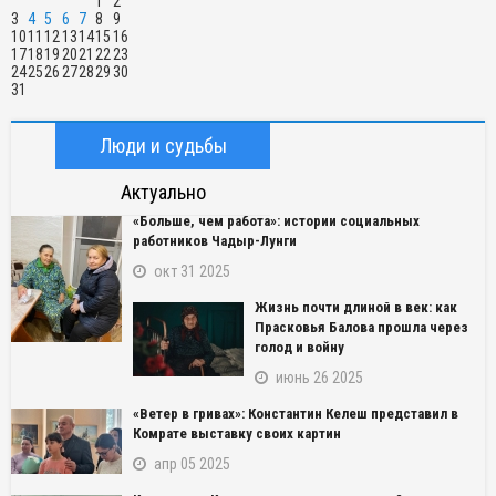
1
2
3
4
5
6
7
8
9
10
11
12
13
14
15
16
17
18
19
20
21
22
23
24
25
26
27
28
29
30
31
Люди и судьбы
Актуально
«Больше, чем работа»: истории социальных
работников Чадыр-Лунги
окт 31 2025
Жизнь почти длиной в век: как
Прасковья Балова прошла через
голод и войну
июнь 26 2025
«Ветер в гривах»: Константин Келеш представил в
Комрате выставку своих картин
апр 05 2025