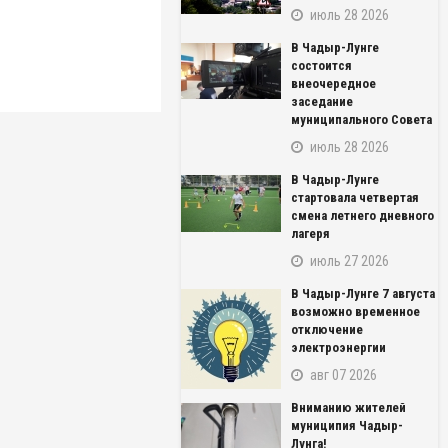
июль 28 2026
В Чадыр-Лунге
состоится
внеочередное
заседание
муниципального Совета
июль 28 2026
В Чадыр-Лунге
стартовала четвертая
смена летнего дневного
лагеря
июль 27 2026
В Чадыр-Лунге 7 августа
возможно временное
NAME_SOCIAL_FACEBOOK
отключение
электроэнергии
NAME_SOCIAL_GOOGLE
авг 07 2026
Вниманию жителей
NAME_SOCIAL_TWITTER
муниципия Чадыр-
Лунга!