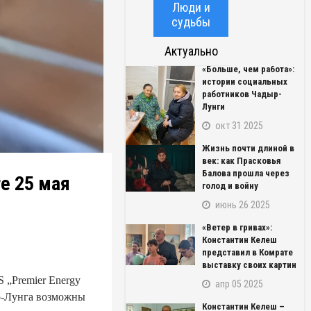
Люди и
судьбы
Актуально
«Больше, чем работа»:
истории социальных
работников Чадыр-
Лунги
окт 31 2025
Жизнь почти длиной в
век: как Прасковья
Балова прошла через
е 25 мая
голод и войну
июнь 26 2025
«Ветер в гривах»:
Константин Келеш
представил в Комрате
выставку своих картин
 „Premier Energy
апр 05 2025
дыр-Лунга возможны
Константин Келеш –