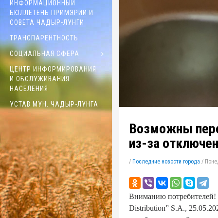
ИНФОРМАЦИОННЫЙ
БЮЛЛЕТЕНЬ ПРИМЭРИИ И
СОВЕТА ЧАДЫР-ЛУНГИ
ТРАНСПАРЕНТНОСТЬ
СОЦИАЛЬНАЯ СФЕРА
ЦЕНТР ИНФОРМИРОВАНИЯ
И ОБСЛУЖИВАНИЯ
НАСЕЛЕНИЯ
УСТАВ МУН. ЧАДЫР-ЛУНГА
Возможны пере
из-за отключен
/
Последние новости города
/
Понед
Вниманию потребителей!
Distribution” S.A., 25.05.