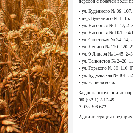
перебои с подачей воды п
• ул. Будённого № 39–107,
• пер. Будённого № 1–15;
• ул. Нагорная № 1–47, 2–3
• ул. Нагорная № 10/1–24/1
• ул. Советская № 24–54, 2
• ул. Ленина № 170–220, 2
• ул. 9 Января № 1–45, 2–3
• ул. Танкистов № 2–28, 11
• ул. Горького № 80–110, 8
• ул. Буджакская № 301–32
• ул. Чайковского.
За дополнительной инфор
☎
(0291) 2-17-49
?
078 306 672
Администрация предприяти