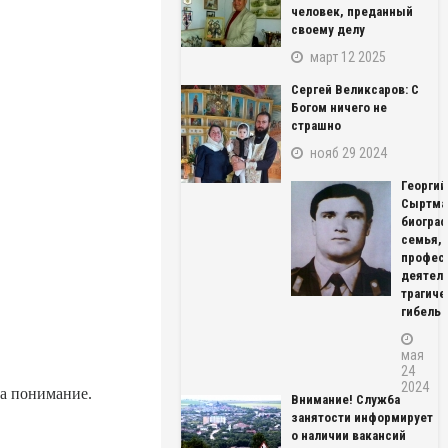
человек, преданный
своему делу
март 12 2025
Сергей Великсаров: С
Богом ничего не
страшно
нояб 29 2024
Георгий
Сыртма
биограф
семья,
профес
деятель
трагиче
гибель
мая
24
2024
за понимание.
Внимание! Служба
занятости информирует
о наличии вакансий