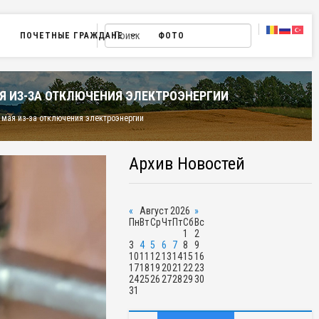
ПОЧЕТНЫЕ ГРАЖДАНЕ
ФОТО
Я ИЗ-ЗА ОТКЛЮЧЕНИЯ ЭЛЕКТРОЭНЕРГИИ
мая из-за отключения электроэнергии
Архив Новостей
«
Август 2026
»
Пн
Вт
Ср
Чт
Пт
Сб
Вс
1
2
3
4
5
6
7
8
9
10
11
12
13
14
15
16
17
18
19
20
21
22
23
24
25
26
27
28
29
30
31