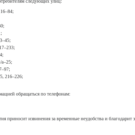
отребителям следующих улиц:
 16–84;
0;
;
3–45;
17–233;
4;
/а–25;
7–97;
5, 216–226;
мацией обращаться по телефонам:
я приносит извинения за временные неудобства и благодарит 