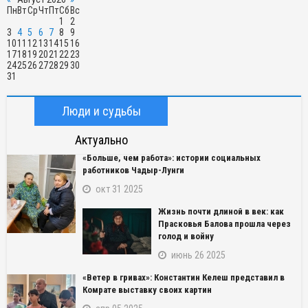
Пн
Вт
Ср
Чт
Пт
Сб
Вс
1
2
3
4
5
6
7
8
9
10
11
12
13
14
15
16
17
18
19
20
21
22
23
24
25
26
27
28
29
30
31
Люди и судьбы
Актуально
«Больше, чем работа»: истории социальных
работников Чадыр-Лунги
окт 31 2025
Жизнь почти длиной в век: как
Прасковья Балова прошла через
голод и войну
июнь 26 2025
«Ветер в гривах»: Константин Келеш представил в
Комрате выставку своих картин