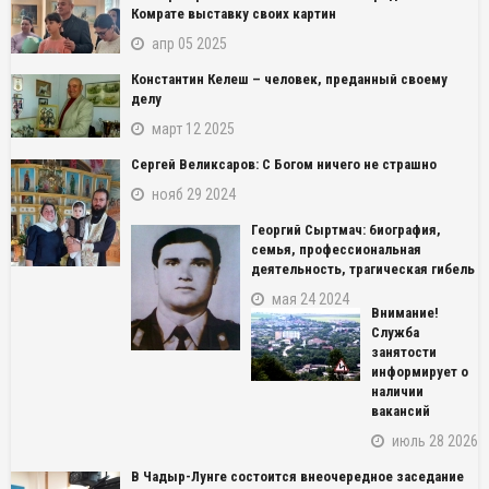
Комрате выставку своих картин
апр 05 2025
Константин Келеш – человек, преданный своему
делу
март 12 2025
Сергей Великсаров: С Богом ничего не страшно
нояб 29 2024
Георгий Сыртмач: биография,
семья, профессиональная
деятельность, трагическая гибель
мая 24 2024
Внимание!
Служба
занятости
информирует о
наличии
вакансий
июль 28 2026
В Чадыр-Лунге состоится внеочередное заседание