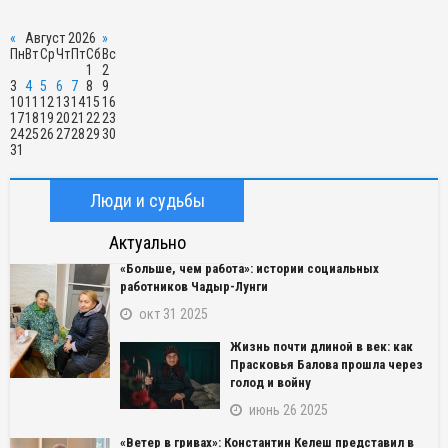
«
Август 2026
»
Пн
Вт
Ср
Чт
Пт
Сб
Вс
1
2
3
4
5
6
7
8
9
10
11
12
13
14
15
16
17
18
19
20
21
22
23
24
25
26
27
28
29
30
31
Люди и судьбы
Актуально
«Больше, чем работа»: истории социальных
работников Чадыр-Лунги
окт 31 2025
Жизнь почти длиной в век: как
Прасковья Балова прошла через
голод и войну
июнь 26 2025
«Ветер в гривах»: Константин Келеш представил в