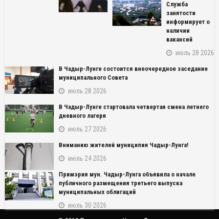
Служба
занятости
информирует о
наличии
вакансий
июль 28 2026
В Чадыр-Лунге состоится внеочередное заседание
муниципального Совета
июль 28 2026
В Чадыр-Лунге стартовала четвертая смена летнего
дневного лагеря
июль 27 2026
NAME_SOCIAL_FACEBOOK
Вниманию жителей муниципия Чадыр-Лунга!
NAME_SOCIAL_GOOGLE
июль 24 2026
Примэрия мун. Чадыр-Лунга объявила о начале
NAME_SOCIAL_TWITTER
публичного размещения третьего выпуска
муниципальных облигаций
NAME_SOCIAL_LINKEDIN
июль 30 2026