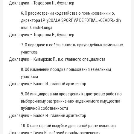
Докладчик – Тодорова Н., бухгалтер
6. О рассмотрении ходатайства о премировании и.о.
директора I.P. ȘCOALA SPORTIVĂ DE FOTBAL «CEADÎR» din
mun. Ceadîr-Lunga
Докладчик – Тодорова Н., бухгалтер
7. О передаче в собственность приусадебных земельных
участков
Докладчик – Кывыржик П., и.о. главного специалиста
8. Об изменении порядка пользования земельным
участком
Докладчик – Балов И., главный архитектор
9. Об инициировании проведения кадастровых работ по
выборочному разграничению недвижимого имущества
публичной собственности
Докладчик – Балов И., главный архитектор
10. О санитарной вырубке древесной растительности
Докладчик – Гачик И., рабочий службы озеленения