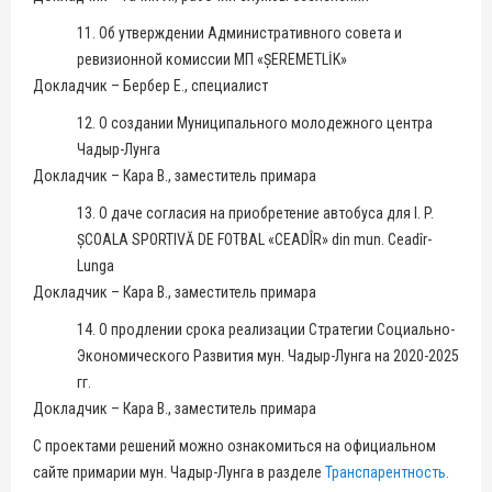
11. Об утверждении Административного совета и
ревизионной комиссии МП «ȘEREMETLİK»
Докладчик – Бербер Е., специалист
12. О создании Муниципального молодежного центра
Чадыр-Лунга
Докладчик – Кара В., заместитель примара
13. О даче согласия на приобретение автобуса для I. P.
ȘCOALA SPORTIVĂ DE FOTBAL «CEADÎR» din mun. Ceadîr-
Lunga
Докладчик – Кара В., заместитель примара
14. О продлении срока реализации Стратегии Социально-
Экономического Развития мун. Чадыр-Лунга на 2020-2025
гг.
Докладчик – Кара В., заместитель примара
С проектами решений можно ознакомиться на официальном
сайте примарии мун. Чадыр-Лунга в разделе
Транспарентность.