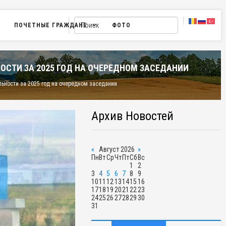
ПОЧЕТНЫЕ ГРАЖДАНЕ
ФОТО
ОСТИ ЗА 2025 ГОД НА ОЧЕРЕДНОМ ЗАСЕДАНИИ
льности за 2025 год на очередном заседании
Архив Новостей
«
Август 2026
»
Пн
Вт
Ср
Чт
Пт
Сб
Вс
1
2
3
4
5
6
7
8
9
10
11
12
13
14
15
16
17
18
19
20
21
22
23
24
25
26
27
28
29
30
31