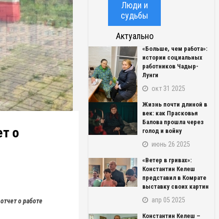
Люди и
судьбы
Актуально
«Больше, чем работа»:
истории социальных
работников Чадыр-
Лунги
окт 31 2025
Жизнь почти длиной в
век: как Прасковья
Балова прошла через
ет о
голод и войну
июнь 26 2025
«Ветер в гривах»:
Константин Келеш
представил в Комрате
выставку своих картин
апр 05 2025
отчет о работе
Константин Келеш –