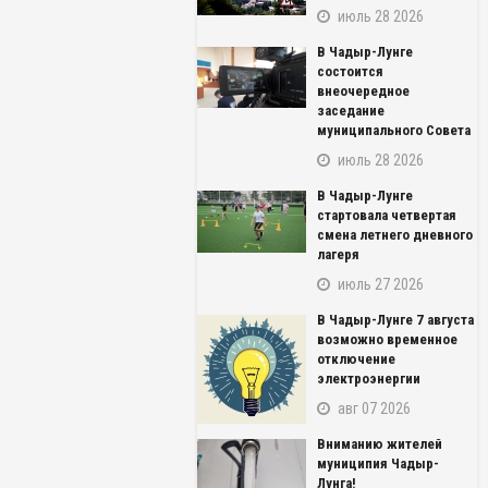
июль 28 2026
В Чадыр-Лунге
состоится
внеочередное
заседание
муниципального Совета
июль 28 2026
В Чадыр-Лунге
стартовала четвертая
смена летнего дневного
лагеря
июль 27 2026
В Чадыр-Лунге 7 августа
возможно временное
NAME_SOCIAL_FACEBOOK
отключение
электроэнергии
NAME_SOCIAL_GOOGLE
авг 07 2026
Вниманию жителей
NAME_SOCIAL_TWITTER
муниципия Чадыр-
Лунга!