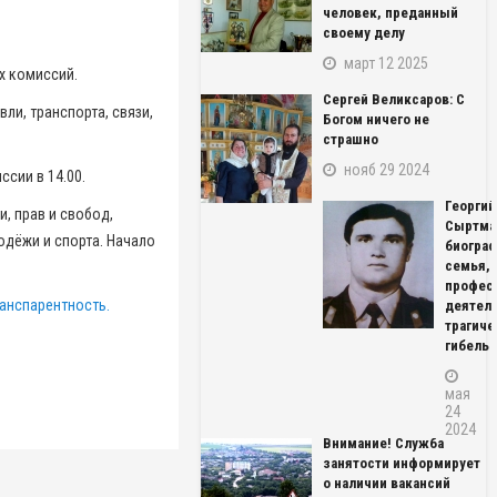
человек, преданный
своему делу
март 12 2025
х комиссий.
Сергей Великсаров: С
ли, транспорта, связи,
Богом ничего не
страшно
нояб 29 2024
сии в 14.00.
Георгий
, прав и свобод,
Сыртма
одёжи и спорта. Начало
биограф
семья,
профес
анспарентность.
деятель
трагиче
гибель
мая
24
2024
Внимание! Служба
занятости информирует
о наличии вакансий