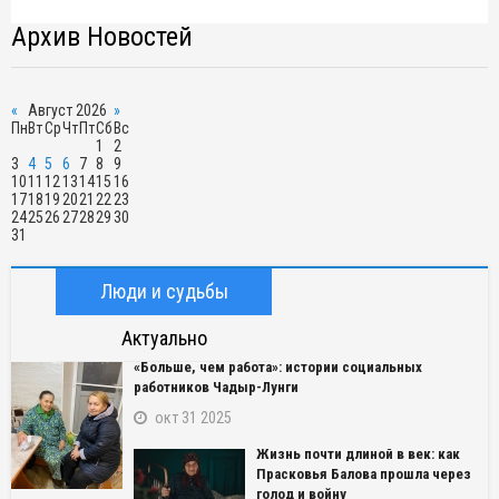
Архив Новостей
«
Август 2026
»
Пн
Вт
Ср
Чт
Пт
Сб
Вс
1
2
3
4
5
6
7
8
9
10
11
12
13
14
15
16
17
18
19
20
21
22
23
24
25
26
27
28
29
30
31
Люди и судьбы
Актуально
«Больше, чем работа»: истории социальных
работников Чадыр-Лунги
окт 31 2025
Жизнь почти длиной в век: как
Прасковья Балова прошла через
голод и войну