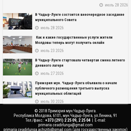
июль 28 2026
В Чадыр-Лунге состоится внеочередное заседание
муниципального Совета
июль 28 2026
Как и какие государственные услуги жители
Молдовы теперь могут получить онлайн
июль 23 2026
NAME_SOCIAL_FACEBOOK
В Чадыр-Лунге стартовала четвертая смена летнего
дневного лагеря
NAME_SOCIAL_GOOGLE
июль 27 2026
Примэрия мун. Чадыр-Лунга объявила о начале
NAME_SOCIAL_TWITTER
публичного размещения третьего выпуска
муниципальных облигаций
NAME_SOCIAL_LINKEDIN
июль 30 2026
© 2018 Примэрия мун.Чадыр-Лунга.
NAME_SOCIAL_PINTEREST
Республика Молдова, 6101, мун.Чадыр-Лунга, ул.Ленина, 91
Тел./факс.:
‎+373 (291) 2 25 09, 2 25 04
| E-mail:
primaria.ceadirlunga@gmail.com
primaria.ceadirlunga.achizitii@gmail.com
(для государственных закупок)