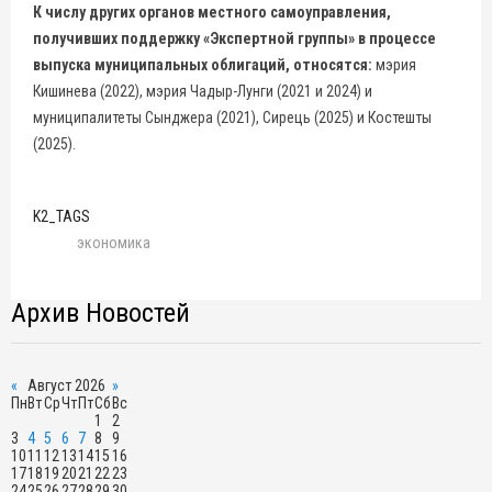
К числу других органов местного самоуправления,
получивших поддержку «Экспертной группы» в процессе
выпуска муниципальных облигаций, относятся:
мэрия
Кишинева (2022), мэрия Чадыр-Лунги (2021 и 2024) и
муниципалитеты Сынджера (2021), Сирець (2025) и Костешты
(2025).
K2_TAGS
экономика
Архив Новостей
«
Август 2026
»
Пн
Вт
Ср
Чт
Пт
Сб
Вс
1
2
3
4
5
6
7
8
9
10
11
12
13
14
15
16
17
18
19
20
21
22
23
24
25
26
27
28
29
30