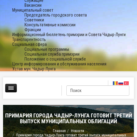
Служащие
Вакансии
Муниципальный совет
Председатель городского совета
Советники
Консультативные комиссии
Фракции
Информационный бюллетень примэрии и Совета Чадыр-Лунги
Транспарентность
Социальная сфера
Социальные программы
Социальная служба примэрии
Положение о социальной службе
Центр информирования и обслуживания населения
Устав мун. Чадыр-Лунга
ПРИМАРИЯ ГОРОДА ЧАДЫР-ЛУНГА ГОТОВИТ ТРЕТИЙ
ВЫПУСК МУНИЦИПАЛЬНЫХ ОБЛИГАЦИЙ
Главная
Новости
Примария города Чадыр-Лунга готовит третий выпуск муниципальных