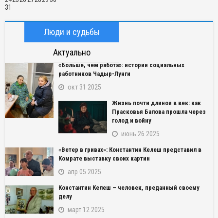
31
Люди и судьбы
Актуально
«Больше, чем работа»: истории социальных
работников Чадыр-Лунги
окт 31 2025
Жизнь почти длиной в век: как
Прасковья Балова прошла через
голод и войну
июнь 26 2025
«Ветер в гривах»: Константин Келеш представил в
Комрате выставку своих картин
апр 05 2025
Константин Келеш – человек, преданный своему
делу
март 12 2025