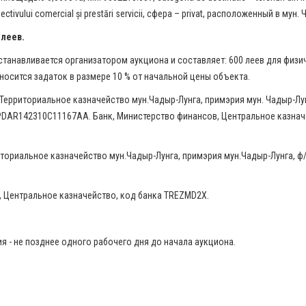
ectivului comercial și prestări servicii, сфера – privat, расположенный в мун.
 леев.
устанавливается организатором аукциона и составляет: 600 леев для физич
носится задаток в размере 10 % от начальной цены объекта.
Территориальное казначейство мун.Чадыр-Лунга, примэрия мун. Чадыр-Лун
PDAR142310C11167AA. Банк, Министерство финансов, Центральное казнач
ториальное казначейство мун.Чадыр-Лунга, примэрия мун.Чадыр-Лунга, ф/
, Центральное казначейство, код банка TREZMD2X.
я - не позднее одного рабочего дня до начала аукциона.