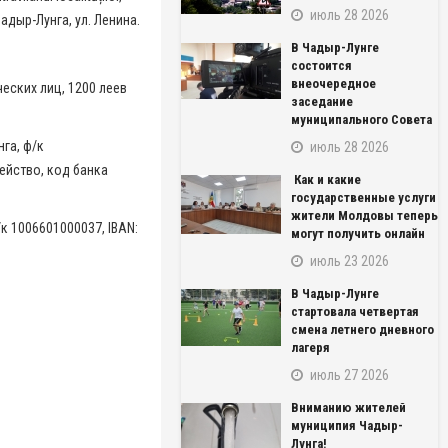
июль 28 2026
 Чадыр-Лунга, ул. Ленина.
В Чадыр-Лунге
состоится
внеочередное
еских лиц, 1200 леев
заседание
муниципального Совета
га, ф/к
июль 28 2026
ейство, код банка
Как и какие
государственные услуги
жители Молдовы теперь
к 1006601000037, IBAN:
могут получить онлайн
июль 23 2026
В Чадыр-Лунге
стартовала четвертая
NAME_SOCIAL_FACEBOOK
смена летнего дневного
лагеря
июль 27 2026
NAME_SOCIAL_GOOGLE
Вниманию жителей
NAME_SOCIAL_TWITTER
муниципия Чадыр-
Лунга!