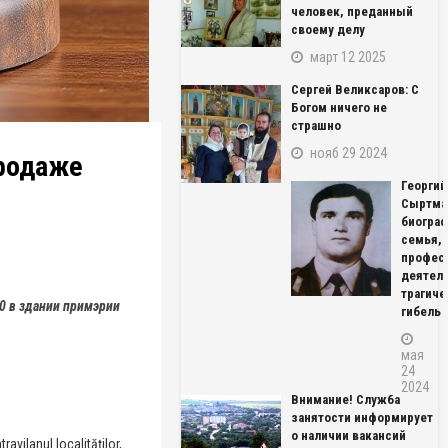
человек, преданный
своему делу
март 12 2025
Сергей Великсаров: С
Богом ничего не
страшно
нояб 29 2024
продаже
Георгий
Сыртма
биограф
семья,
профес
деятель
трагиче
00 в здании примэрии
гибель
мая
24
2024
Внимание! Служба
занятости информирует
о наличии вакансий
vilanul localităților,