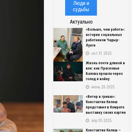
Люди и
судьбы
Актуально
«Больше, чем работа»:
истории социальных
работников Чадыр-
Лунги
окт 31 2025
Жизнь почти длиной в
век: как Прасковья
Балова прошла через
голод и войну
июнь 26 2025
«Ветер в гривах»:
Константин Келеш
представил в Комрате
выставку своих картин
апр 05 2025
Константин Келеш –