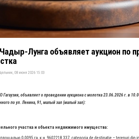
 Чадыр-Лунга объявляет аукцион по 
астка
ельник, 08 июня 2026 15:03
 Гагаузия, объявляет о проведении аукциона с молотка 23.06.2026 г. в 10.
ного по ул. Ленина, 91, малый зал (малый зал):
емельного участка и объекта недвижимого имущества:
щадью 0,0095 га, к.н. 9602218.337, categoria de destinatie – terenuri din intra