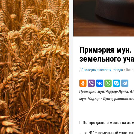
Примэрия мун.
земельного уч
/
Последние новости города
/
Понед
Примэрия мун.Чадыр-Лунга, АТО
мун. Чадыр - Лунга, расположен
I. По продаже с молотка з
-
лот № 1
– земельный участок пло