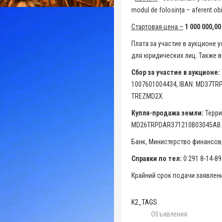
modul de folosința – aferent obi
Стартовая цена –
1 000 000,00
Плата за участие в аукционе 
для юридических лиц. Также в
Сбор за участие в аукционе:
1007601004434, IBAN: MD37TR
TREZMD2X.
Купля-продажа земли:
Терри
MD26TRPDAR371210B03045AB.
Банк, Министерство финансов
Справки по тел:
0 291 8-14-89
Крайний срок подачи заявлени
K2_TAGS
Объявления