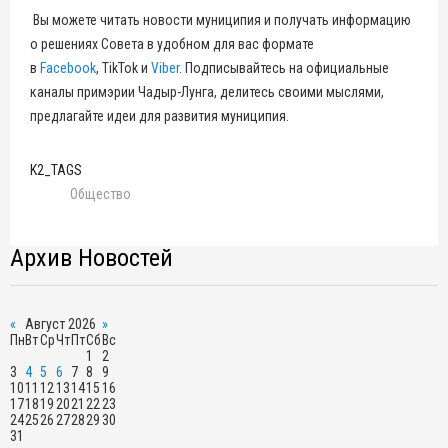
Вы можете читать новости муниципия и получать информацию
о решениях Совета в удобном для вас формате
в
Facebook
, TikTok и
Viber
. Подписывайтесь на официальные
каналы примэрии Чадыр-Лунга, делитесь своими мыслями,
предлагайте идеи для развития муниципия.
K2_TAGS
Общество
Архив Новостей
«
Август 2026
»
Пн
Вт
Ср
Чт
Пт
Сб
Вс
1
2
3
4
5
6
7
8
9
10
11
12
13
14
15
16
17
18
19
20
21
22
23
24
25
26
27
28
29
30
31