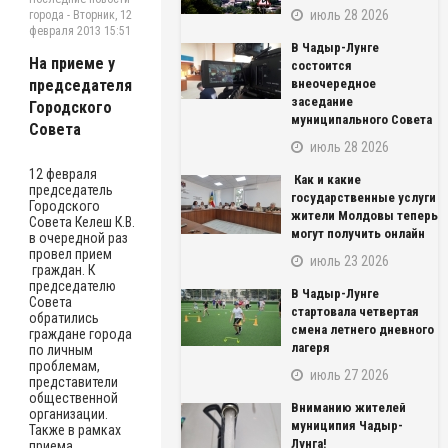
июль 28 2026
города
-
Вторник, 12
февраля 2013 15:51
В Чадыр-Лунге
На приеме у
состоится
председателя
внеочередное
заседание
Городского
муниципального Совета
Совета
июль 28 2026
12 февраля
Как и какие
председатель
государственные услуги
Городского
жители Молдовы теперь
Совета Келеш К.В.
могут получить онлайн
в очередной раз
провел прием
июль 23 2026
граждан. К
председателю
В Чадыр-Лунге
Совета
стартовала четвертая
обратились
смена летнего дневного
граждане города
лагеря
по личным
проблемам,
июль 27 2026
представители
общественной
Вниманию жителей
организации.
муниципия Чадыр-
Также в рамках
Лунга!
приема