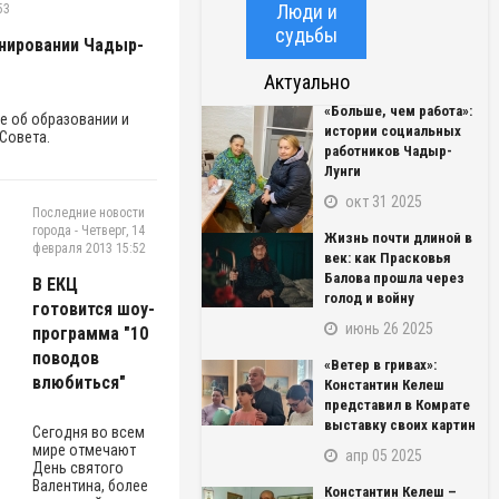
Люди и
53
судьбы
нировании Чадыр-
Актуально
«Больше, чем работа»:
 об образовании и
истории социальных
 Совета.
работников Чадыр-
Лунги
окт 31 2025
Последние новости
города
-
Четверг, 14
Жизнь почти длиной в
февраля 2013 15:52
век: как Прасковья
Балова прошла через
В ЕКЦ
голод и войну
готовится шоу-
июнь 26 2025
программа "10
поводов
«Ветер в гривах»:
влюбиться"
Константин Келеш
представил в Комрате
выставку своих картин
Cегодня во всем
мире отмечают
апр 05 2025
День святого
Валентина, более
Константин Келеш –