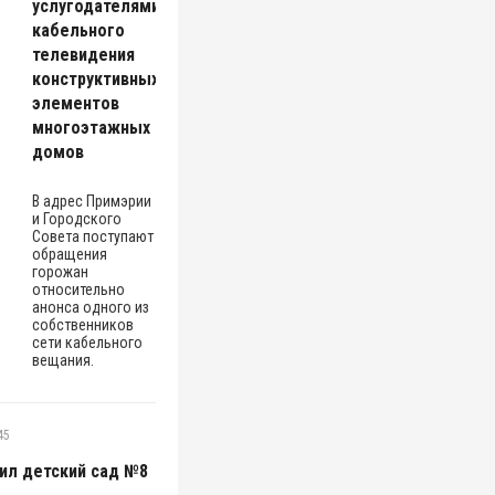
услугодателями
кабельного
телевидения
конструктивных
элементов
многоэтажных
домов
В адрес Примэрии
и Городского
Совета поступают
обращения
горожан
относительно
анонса одного из
собственников
сети кабельного
вещания.
45
ил детский сад №8