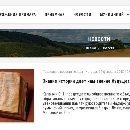
РЯЖЕНИЯ ПРИМАРА
ПРИЕМНАЯ
НОВОСТИ
МУНИЦИПИЙ
НОВОСТИ
Главная
Новости
Последние новости города
-
Четверг, 14 февраля 2013 16:
Знание истории дает нам знание будуще
Капанжи С.Н., председатель общественного объе
обратилась к примару города и советникам с пр
увековечивании памяти руководителей Чадыр-Лун
румынский период и уроженцев Чадыр-Лунги, уча
Мировой войны.