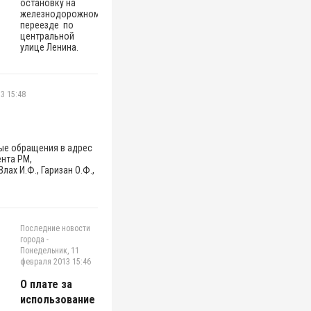
остановку на
железнодорожном
переезде по
центральной
улице Ленина.
3 15:48
ые обращения в адрес
нта РМ,
лах И.Ф., Гаризан О.Ф.,
Последние новости
города
-
Понедельник, 11
февраля 2013 15:46
О плате за
использование