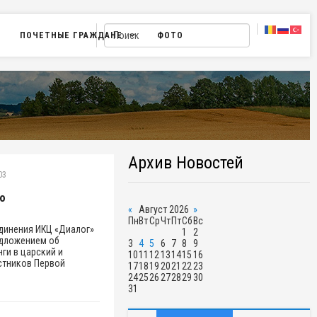
ПОЧЕТНЫЕ ГРАЖДАНЕ
ФОТО
Архив Новостей
03
го
«
Август 2026
»
Пн
Вт
Ср
Чт
Пт
Сб
Вс
динения ИКЦ «Диалог»
1
2
едложением об
3
4
5
6
7
8
9
ги в царский и
10
11
12
13
14
15
16
стников Первой
17
18
19
20
21
22
23
24
25
26
27
28
29
30
31