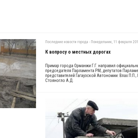
Последние новости города
-
Понедельник, 11 февраля 201
К вопросу о местных дорогах
Примар города Орманжи Г.Г. направил официальн
председателя Парламента РМ, депутатов Парламе
представителей Гагаузской Автономии: Влах П.П., В
Стояногло А.Д.