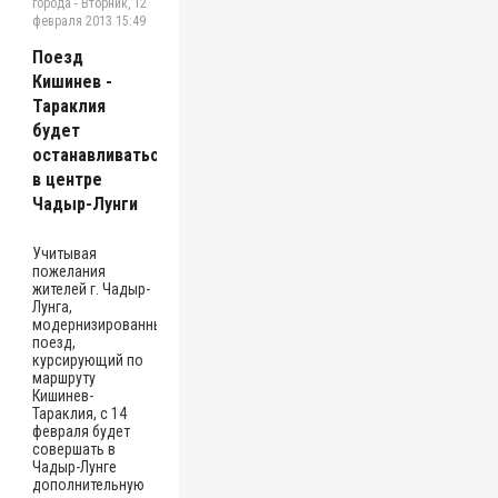
города
-
Вторник, 12
февраля 2013 15:49
Поезд
Кишинев -
Тараклия
будет
останавливаться
в центре
Чадыр-Лунги
Учитывая
пожелания
жителей г. Чадыр-
Лунга,
модернизированный
поезд,
курсирующий по
маршруту
Кишинев-
Тараклия, с 14
февраля будет
совершать в
Чадыр-Лунге
дополнительную