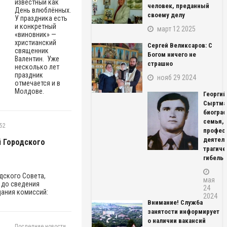
известный как
человек, преданный
День влюблённых.
своему делу
У праздника есть
и конкретный
март 12 2025
«виновник» —
христианский
Сергей Великсаров: С
священник
Богом ничего не
Валентин. Уже
страшно
несколько лет
праздник
нояб 29 2024
отмечается и в
Молдове.
Георгий
Сыртма
биограф
семья,
:52
профес
деятель
 Городского
трагиче
гибель
дского Совета,
мая
 до сведения
24
дания комиссий:
2024
Внимание! Служба
занятости информирует
о наличии вакансий
Последние новости