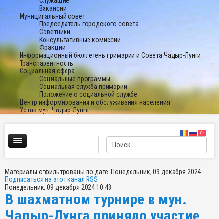
Служащие
Вакансии
Муниципальный совет
Председатель городского совета
Советники
Консультативные комиссии
Фракции
Информационный бюллетень примэрии и Совета Чадыр-Лунги
Транспарентность
Социальная сфера
Социальные программы
Социальная служба примэрии
Положение о социальной службе
Центр информирования и обслуживания населения
Устав мун. Чадыр-Лунга
Материалы отфильтрованы по дате: Понедельник, 09 декабря 2024
Подписаться на этот канал RSS
Понедельник, 09 декабря 2024 10:48
В шахматном турнире в мун.
Чадыр-Лунга приняло участие