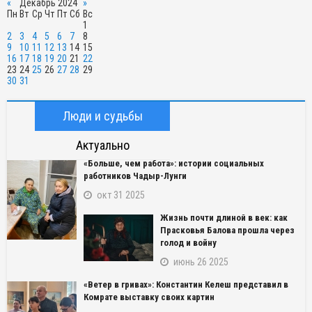
«
Декабрь 2024
»
Пн
Вт
Ср
Чт
Пт
Сб
Вс
1
2
3
4
5
6
7
8
9
10
11
12
13
14
15
16
17
18
19
20
21
22
23
24
25
26
27
28
29
30
31
Люди и судьбы
Актуально
«Больше, чем работа»: истории социальных
работников Чадыр-Лунги
окт 31 2025
Жизнь почти длиной в век: как
Прасковья Балова прошла через
голод и войну
июнь 26 2025
«Ветер в гривах»: Константин Келеш представил в
Комрате выставку своих картин