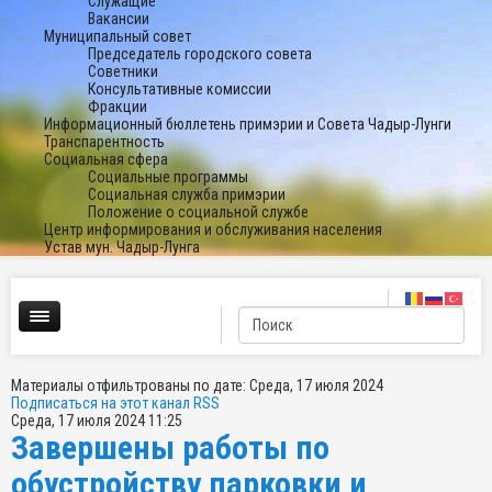
Служащие
Вакансии
Муниципальный совет
Председатель городского совета
Советники
Консультативные комиссии
Фракции
Информационный бюллетень примэрии и Совета Чадыр-Лунги
Транспарентность
Социальная сфера
Социальные программы
Социальная служба примэрии
Положение о социальной службе
Центр информирования и обслуживания населения
Устав мун. Чадыр-Лунга
Материалы отфильтрованы по дате: Среда, 17 июля 2024
Подписаться на этот канал RSS
Среда, 17 июля 2024 11:25
Завершены работы по
обустройству парковки и