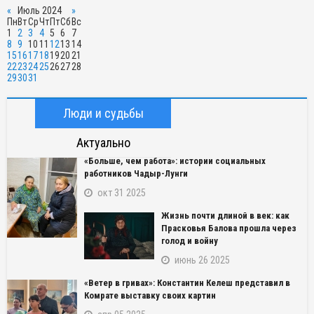
«
Июль 2024
»
Пн
Вт
Ср
Чт
Пт
Сб
Вс
1
2
3
4
5
6
7
8
9
10
11
12
13
14
15
16
17
18
19
20
21
22
23
24
25
26
27
28
29
30
31
Люди и судьбы
Актуально
«Больше, чем работа»: истории социальных
работников Чадыр-Лунги
окт 31 2025
Жизнь почти длиной в век: как
Прасковья Балова прошла через
голод и войну
июнь 26 2025
«Ветер в гривах»: Константин Келеш представил в
Комрате выставку своих картин