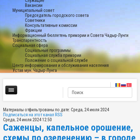
Служащие
Вакансии
Муниципальный совет
Председатель городского совета
Советники
Консультативные комиссии
Фракции
Информационный бюллетень примэрии и Совета Чадыр-Лунги
Транспарентность
Социальная сфера
Социальные программы
Социальная служба примэрии
Положение о социальной службе
Центр информирования и обслуживания населения
Устав мун. Чадыр-Лунга
Материалы отфильтрованы по дате: Среда, 24 июля 2024
Подписаться на этот канал RSS
Среда, 24 июля 2024 12:50
Саженцы, капельное орошение,
схемы по озеленению – в городе