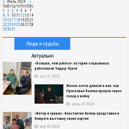
«
Июль 2024
»
Пн
Вт
Ср
Чт
Пт
Сб
Вс
1
2
3
4
5
6
7
8
9
10
11
12
13
14
15
16
17
18
19
20
21
22
23
24
25
26
27
28
29
30
31
Люди и судьбы
Актуально
«Больше, чем работа»: истории социальных
работников Чадыр-Лунги
окт 31 2025
Жизнь почти длиной в век: как
Прасковья Балова прошла через
голод и войну
июнь 26 2025
«Ветер в гривах»: Константин Келеш представил в
Комрате выставку своих картин
апр 05 2025