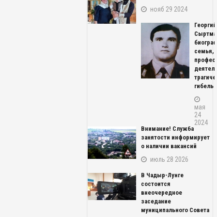
нояб 29 2024
Георгий
Сыртма
биограф
семья,
профес
деятель
трагиче
гибель
мая
24
2024
Внимание! Служба
занятости информирует
о наличии вакансий
июль 28 2026
В Чадыр-Лунге
состоится
внеочередное
заседание
муниципального Совета