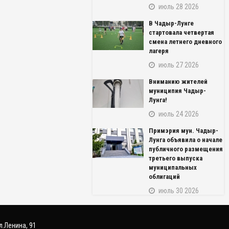
июль 28 2026
В Чадыр-Лунге
стартовала четвертая
смена летнего дневного
лагеря
июль 27 2026
Вниманию жителей
муниципия Чадыр-
Лунга!
июль 24 2026
NAME_SOCIAL_FACEBOOK
Примэрия мун. Чадыр-
NAME_SOCIAL_GOOGLE
Лунга объявила о начале
публичного размещения
третьего выпуска
NAME_SOCIAL_TWITTER
муниципальных
облигаций
NAME_SOCIAL_LINKEDIN
июль 30 2026
NAME_SOCIAL_PINTEREST
л.Ленина, 91