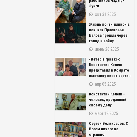
работников Чадыр-
Лунги
окт 31 2025
Жизнь почти длиной в
век: как Прасковья
Балова прошла через
голод и войну
июнь 26 2025
«Ветер в гривах»:
Константин Келеш
представил в Комрате
выставку своих картин
апр 05 2025
Константин Келеш –
человек, преданный
своему делу
март 12 2025
Сергей Великсаров: С
Богом ничего не
страшно