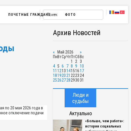
ПОЧЕТНЫЕ ГРАЖДАНЕ
ФОТО
Архив Новостей
воды
«
Май 2026
»
Пн
Вт
Ср
Чт
Пт
Сб
Вс
1
2
3
4
5
6
7
8
9
10
11
12
13
14
15
16
17
18
19
20
21
22
23
24
25
26
27
28
29
30
31
Люди и
судьбы
я по 20 мая 2026 года в
Актуально
енное отключение подачи
«Больше, чем работа»:
истории социальных