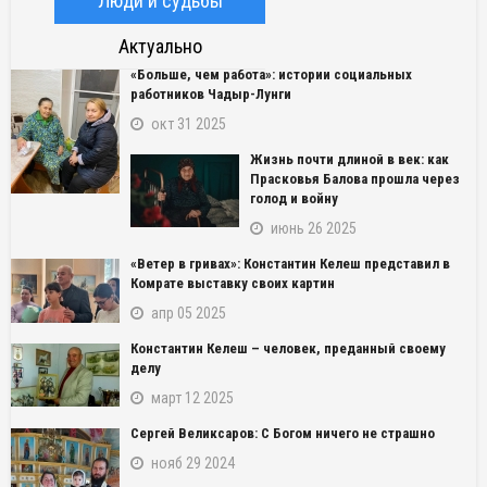
Люди и судьбы
Актуально
«Больше, чем работа»: истории социальных
работников Чадыр-Лунги
окт 31 2025
Жизнь почти длиной в век: как
Прасковья Балова прошла через
голод и войну
июнь 26 2025
«Ветер в гривах»: Константин Келеш представил в
Комрате выставку своих картин
апр 05 2025
Константин Келеш – человек, преданный своему
делу
март 12 2025
Сергей Великсаров: С Богом ничего не страшно
нояб 29 2024