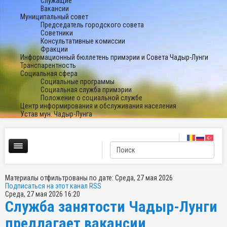
Служащие
Вакансии
Муниципальный совет
Председатель городского совета
Советники
Консультативные комиссии
Фракции
Информационный бюллетень примэрии и Совета Чадыр-Лунги
Транспарентность
Социальная сфера
Социальные программы
Социальная служба примэрии
Положение о социальной службе
Центр информирования и обслуживания населения
Устав мун. Чадыр-Лунга
Материалы отфильтрованы по дате: Среда, 27 мая 2026
Подписаться на этот канал RSS
Среда, 27 мая 2026 16:20
Служба занятости Чадыр-Лунги
предлагает вакансии