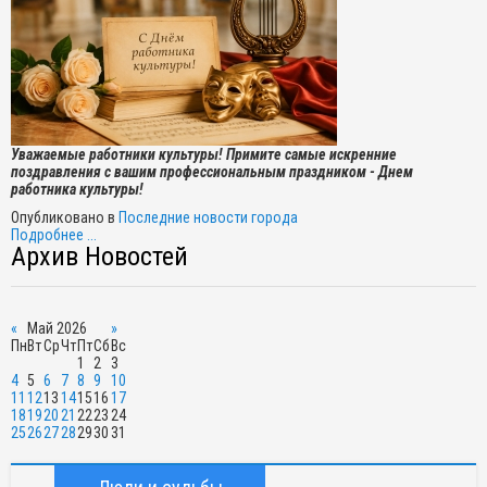
Уважаемые работники культуры! Примите самые искренние
поздравления с вашим профессиональным праздником - Днем
работника культуры!
Опубликовано в
Последние новости города
Подробнее ...
Архив Новостей
«
Май 2026
»
Пн
Вт
Ср
Чт
Пт
Сб
Вс
1
2
3
4
5
6
7
8
9
10
11
12
13
14
15
16
17
18
19
20
21
22
23
24
25
26
27
28
29
30
31