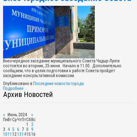
Внеочередное заседание муниципального Совета Чадыр-Лунги
состоится во вторник, 25 июня. Начало в 11.00. Дополнительно
сообщаем, что в целях подготовки к работе Совета пройдёт
заседание консультативной комиссии.
Опубликовано в
Последние новости города
Подробнее ...
Архив Новостей
«
Июнь 2024
»
Пн
Вт
Ср
Чт
Пт
Сб
Вс
1
2
3
4
5
6
7
8
9
10
11
12
13
14
15
16