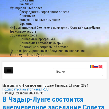
Служащие
Вакансии
Муниципальный совет
Председатель городского совета
Советники
Консультативные комиссии
Фракции
Информационный бюллетень примэрии и Совета Чадыр-Лунги
Транспарентность
Социальная сфера
Социальные программы
Социальная служба примэрии
Положение о социальной службе
Центр информирования и обслуживания населения
Устав мун. Чадыр-Лунга
Материалы отфильтрованы по дате: Пятница, 21 июня 2024
Подписаться на этот канал RSS
Пятница, 21 июня 2024 09:36
В Чадыр-Лунге состоится
внеочередное заседание Совета