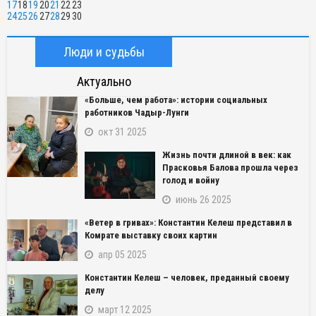
17
18
19
20
21
22
23
24
25
26
27
28
29
30
Люди и судьбы
Актуально
«Больше, чем работа»: истории социальных
работников Чадыр-Лунги
окт 31 2025
Жизнь почти длиной в век: как
Прасковья Балова прошла через
голод и войну
июнь 26 2025
«Ветер в гривах»: Константин Келеш представил в
Комрате выставку своих картин
апр 05 2025
Константин Келеш – человек, преданный своему
делу
март 12 2025