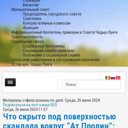
Служащие
Вакансии
Муниципальный совет
Председатель городского совета
Советники
Консультативные комиссии
Фракции
Информационный бюллетень примэрии и Совета Чадыр-Лунги
Транспарентность
Социальная сфера
Социальные программы
Социальная служба примэрии
Положение о социальной службе
Центр информирования и обслуживания населения
Устав мун. Чадыр-Лунга
Материалы отфильтрованы по дате: Среда, 26 июня 2024
Подписаться на этот канал RSS
Среда, 26 июня 2024 11:07
Что скрыто под поверхностью
скандала вокруг “Ат Пролин”: