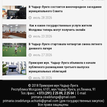
В Чадыр-Лунге состоится внеочередное заседание
муниципального Совета
июль 28 2026
Как и какие государственные услуги жители
Молдовы теперь могут получить онлайн
июль 23 2026
NAME_SOCIAL_FACEBOOK
В Чадыр-Лунге стартовала четвертая смена летнего
дневного лагеря
NAME_SOCIAL_GOOGLE
июль 27 2026
Примэрия мун. Чадыр-Лунга объявила о начале
NAME_SOCIAL_TWITTER
публичного размещения третьего выпуска
муниципальных облигаций
NAME_SOCIAL_LINKEDIN
июль 30 2026
© 2018 Примэрия мун.Чадыр-Лунга.
NAME_SOCIAL_PINTEREST
Республика Молдова, 6101, мун.Чадыр-Лунга, ул.Ленина, 91
Тел./факс.:
‎+373 (291) 2 25 09, 2 25 04
| E-mail:
primaria.ceadirlunga@gmail.com
primaria.ceadirlunga.achizitii@gmail.com
(для государственных закупок)
Все права защищены.