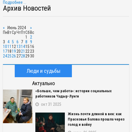
Подробнее ...
Архив Новостей
«
Июнь 2024
»
Пн
Вт
Ср
Чт
Пт
Сб
Вс
1
2
3
4
5
6
7
8
9
10
11
12
13
14
15
16
17
18
19
20
21
22
23
24
25
26
27
28
29
30
Люди и судьбы
Актуально
«Больше, чем работа»: истории социальных
работников Чадыр-Лунги
окт 31 2025
Жизнь почти длиной в век: как
Прасковья Балова прошла через
голод и войну