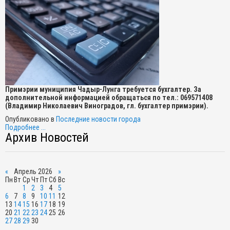
Примэрии муниципия Чадыр-Лунга требуется бухгалтер. За
дополнительной информацией обращаться по тел.: 069571408
(Владимир Николаевич Виноградов, гл. бухгалтер примэрии).
Опубликовано в
Последние новости города
Подробнее ...
Архив Новостей
«
Апрель 2026
»
Пн
Вт
Ср
Чт
Пт
Сб
Вс
1
2
3
4
5
6
7
8
9
10
11
12
13
14
15
16
17
18
19
20
21
22
23
24
25
26
27
28
29
30