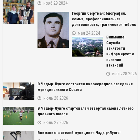
нояб 29 2024
Георгий Сыртмач: биография,
семья, профессиональная
деятельность, трагическая гибель
мая 24 2024
Внимание!
Служба
занятости
информирует о
наличии
вакансий
июль 28 2026
В Чадыр-Лунге состоится внеочередное заседание
муниципального Совета
июль 28 2026
В Чадыр-Лунге стартовала четвертая смена летнего
дневного лагеря
июль 27 2026
NAME_SOCIAL_FACEBOOK
Вниманию жителей муниципия Чадыр-Лунга!
NAME_SOCIAL_GOOGLE