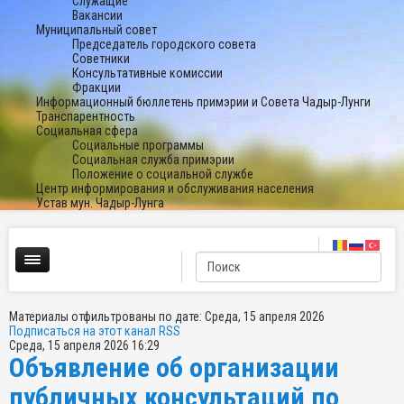
Служащие
Вакансии
Муниципальный совет
Председатель городского совета
Советники
Консультативные комиссии
Фракции
Информационный бюллетень примэрии и Совета Чадыр-Лунги
Транспарентность
Социальная сфера
Социальные программы
Социальная служба примэрии
Положение о социальной службе
Центр информирования и обслуживания населения
Устав мун. Чадыр-Лунга
Материалы отфильтрованы по дате: Среда, 15 апреля 2026
Подписаться на этот канал RSS
Среда, 15 апреля 2026 16:29
Объявление об организации
публичных консультаций по