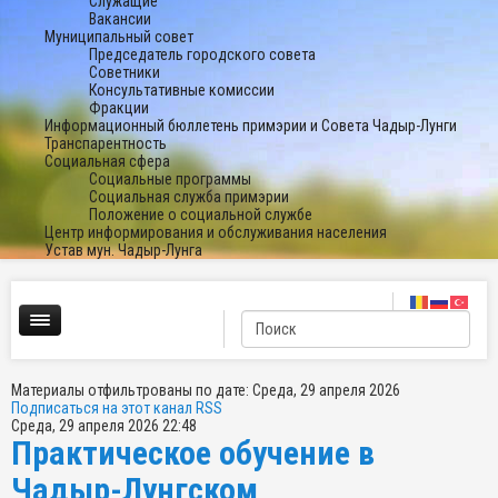
Служащие
Вакансии
Муниципальный совет
Председатель городского совета
Советники
Консультативные комиссии
Фракции
Информационный бюллетень примэрии и Совета Чадыр-Лунги
Транспарентность
Социальная сфера
Социальные программы
Социальная служба примэрии
Положение о социальной службе
Центр информирования и обслуживания населения
Устав мун. Чадыр-Лунга
Материалы отфильтрованы по дате: Среда, 29 апреля 2026
Подписаться на этот канал RSS
Среда, 29 апреля 2026 22:48
Практическое обучение в
Чадыр-Лунгском