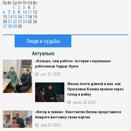
Пн
Вт
Ср
Чт
Пт
Сб
Вс
1
2
3
4
5
6
7
8
9
10
11
12
13
14
15
16
17
18
19
20
21
22
23
24
25
26
27
28
29
30
Люди и судьбы
Актуально
«Больше, чем работа»: истории социальных
работников Чадыр-Лунги
окт 31 2025
Жизнь почти длиной в век: как
Прасковья Балова прошла через
голод и войну
июнь 26 2025
«Ветер в гривах»: Константин Келеш представил в
Комрате выставку своих картин
апр 05 2025