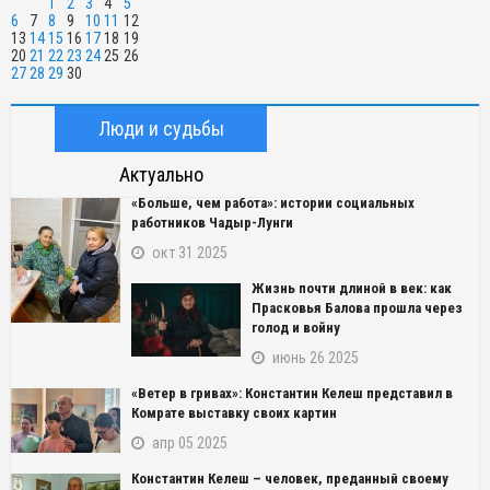
1
2
3
4
5
6
7
8
9
10
11
12
13
14
15
16
17
18
19
20
21
22
23
24
25
26
27
28
29
30
Люди и судьбы
Актуально
«Больше, чем работа»: истории социальных
работников Чадыр-Лунги
окт 31 2025
Жизнь почти длиной в век: как
Прасковья Балова прошла через
голод и войну
июнь 26 2025
«Ветер в гривах»: Константин Келеш представил в
Комрате выставку своих картин
апр 05 2025
Константин Келеш – человек, преданный своему