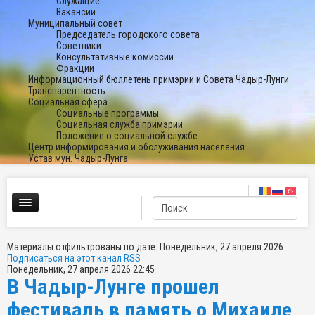
Служащие
Вакансии
Муниципальный совет
Председатель городского совета
Советники
Консультативные комиссии
Фракции
Информационный бюллетень примэрии и Совета Чадыр-Лунги
Транспарентность
Социальная сфера
Социальные программы
Социальная служба примэрии
Положение о социальной службе
Центр информирования и обслуживания населения
Устав мун. Чадыр-Лунга
Материалы отфильтрованы по дате: Понедельник, 27 апреля 2026
Подписаться на этот канал RSS
Понедельник, 27 апреля 2026 22:45
В Чадыр-Лунге прошел
фестиваль в память о Михаиле